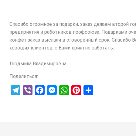
Спасибо огромное за подарки, заказ делаем второй г
предприятия и работников профсоюза. Подарками оч
конфет,заказ выслали в оговоренный срок. Спасибо 
хороших клиентов, с Вами приятно работать.
Людмила Владимировна
Поделиться:
T
Vi
F
M
W
Pi
S
el
b
a
es
h
nt
h
e
er
ce
se
at
er
ar
gr
b
n
s
es
e
a
o
g
A
t