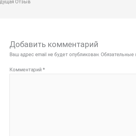
m
o
er
p
дущая Отзыв
k
p
Добавить комментарий
Ваш адрес email не будет опубликован.
Обязательные
Комментарий
*